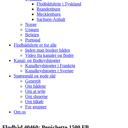
Flodbådsferie i Tyskland
Brandenburg
Mecklenburg
Sachsen-Anhalt
Norge
Ungarn
Belgien
Portugal
Flodbådsferie er for alle
Inden man booker båden
Video fra kanaler og floder
Kanal- og flodkrydstogter
Kanalkrydstogter i Frankrig
Kanalkrydstogter i Sverige
Spørgsmål og gode råd
Generelt
Om bådene
Om at sejle
Om sluserne
Om tilkøb
For grupper
Om os
Flodbåd 40460: Penichette 1500 FB