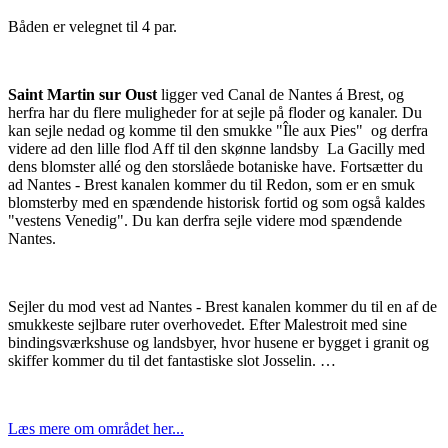
Båden er velegnet til 4 par.
Saint Martin sur Oust
ligger ved Canal de Nantes á Brest, og
herfra har du flere muligheder for at sejle på floder og kanaler. Du
kan sejle nedad og komme til den smukke "Île aux Pies" og derfra
videre ad den lille flod Aff til den skønne landsby La Gacilly med
dens blomster allé og den storslåede botaniske have. Fortsætter du
ad Nantes - Brest kanalen kommer du til Redon, som er en smuk
blomsterby med en spændende historisk fortid og som også kaldes
"vestens Venedig". Du kan derfra sejle videre mod spændende
Nantes.
Sejler du mod vest ad Nantes - Brest kanalen kommer du til en af de
smukkeste sejlbare ruter overhovedet. Efter Malestroit med sine
bindingsværkshuse og landsbyer, hvor husene er bygget i granit og
skiffer kommer du til det fantastiske slot Josselin. …
Læs mere om området her...