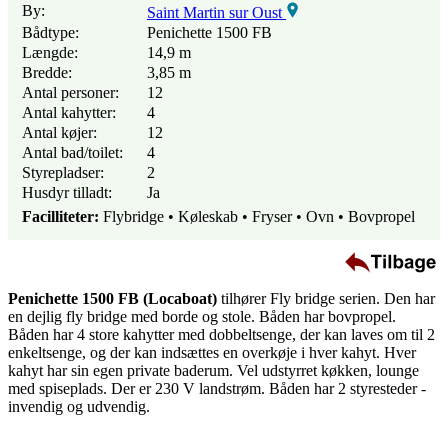
By:
Saint Martin sur Oust
Bådtype:
Penichette 1500 FB
Længde:
14,9 m
Bredde:
3,85 m
Antal personer:
12
Antal kahytter:
4
Antal køjer:
12
Antal bad/toilet:
4
Styrepladser:
2
Husdyr tilladt:
Ja
Facilliteter:
Flybridge • Køleskab • Fryser • Ovn • Bovpropel
Penichette 1500 FB (Locaboat)
tilhører Fly bridge serien. Den har
en dejlig fly bridge med borde og stole. Båden har bovpropel.
Båden har 4 store kahytter med dobbeltsenge, der kan laves om til 2
enkeltsenge, og der kan indsættes en overkøje i hver kahyt. Hver
kahyt har sin egen private baderum. Vel udstyrret køkken, lounge
med spiseplads. Der er 230 V landstrøm. Båden har 2 styresteder -
invendig og udvendig.