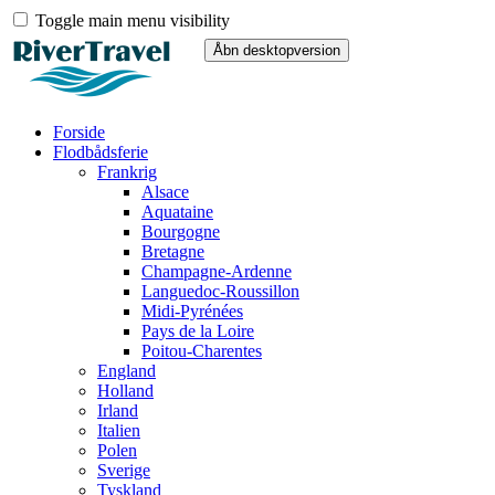
Toggle main menu visibility
Forside
Flodbådsferie
Frankrig
Alsace
Aquataine
Bourgogne
Bretagne
Champagne-Ardenne
Languedoc-Roussillon
Midi-Pyrénées
Pays de la Loire
Poitou-Charentes
England
Holland
Irland
Italien
Polen
Sverige
Tyskland