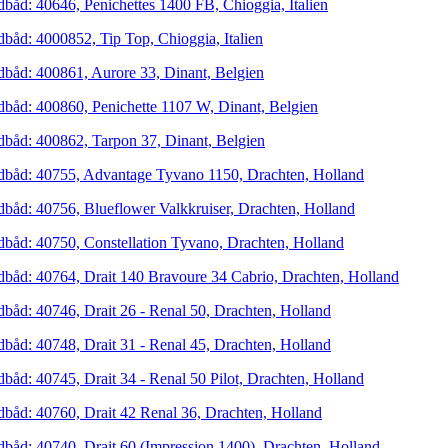
dbåd: 40646, Penichettes 1400 FB, Chioggia, Italien
dbåd: 4000852, Tip Top, Chioggia, Italien
dbåd: 400861, Aurore 33, Dinant, Belgien
dbåd: 400860, Penichette 1107 W, Dinant, Belgien
dbåd: 400862, Tarpon 37, Dinant, Belgien
dbåd: 40755, Advantage Tyvano 1150, Drachten, Holland
dbåd: 40756, Blueflower Valkkruiser, Drachten, Holland
dbåd: 40750, Constellation Tyvano, Drachten, Holland
dbåd: 40764, Drait 140 Bravoure 34 Cabrio, Drachten, Holland
dbåd: 40746, Drait 26 - Renal 50, Drachten, Holland
dbåd: 40748, Drait 31 - Renal 45, Drachten, Holland
dbåd: 40745, Drait 34 - Renal 50 Pilot, Drachten, Holland
dbåd: 40760, Drait 42 Renal 36, Drachten, Holland
dbåd: 40740, Drait 60 (Impression 1400), Drachten, Holland