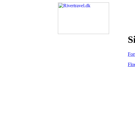
S
For
Flo