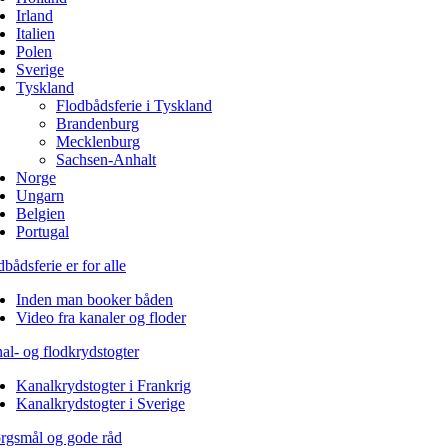
Irland
Italien
Polen
Sverige
Tyskland
Flodbådsferie i Tyskland
Brandenburg
Mecklenburg
Sachsen-Anhalt
Norge
Ungarn
Belgien
Portugal
bådsferie er for alle
Inden man booker båden
Video fra kanaler og floder
al- og flodkrydstogter
Kanalkrydstogter i Frankrig
Kanalkrydstogter i Sverige
rgsmål og gode råd