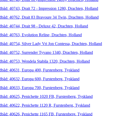
dbåd: 40743, Drait 72 - Impression 1280, Drachten, Holland
dbåd: 40762, Drait 83 Bravoure 34 Twin, Drachten, Holland
dbåd: 40744, Drait 98 - Deluxe 42, Drachten, Holland
dbåd: 40763, Evolution Reline, Drachten, Holland
dbåd: 40754, Silver Lady Vri Jon Contessa, Drachten, Holland
dbåd: 40752, Surrender Tyvano 1340, Drachten, Holland
dbåd: 40753, Wendela Stabila 1320, Drachten, Holland
dbåd: 40631, Europa 400, Furstenberg, Tyskland
dbåd: 40632, Europa 600, Furstenberg, Tyskland
dbåd: 40633, Europa 700, Furstenberg, Tyskland
dbåd: 40625, Penichette 1020 FB, Furstenberg, Tyskland
dbåd: 40622, Penichette 1120 R, Furstenberg, Tyskland
dbåd: 40626, Penichette 1165 FB, Furstenberg, Tyskland