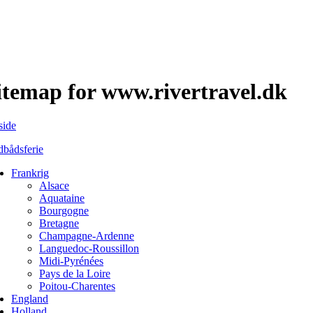
itemap for www.rivertravel.dk
side
dbådsferie
Frankrig
Alsace
Aquataine
Bourgogne
Bretagne
Champagne-Ardenne
Languedoc-Roussillon
Midi-Pyrénées
Pays de la Loire
Poitou-Charentes
England
Holland