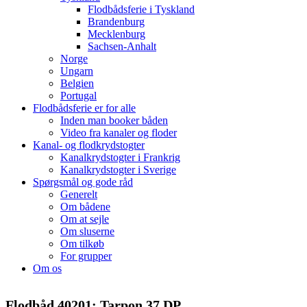
Flodbådsferie i Tyskland
Brandenburg
Mecklenburg
Sachsen-Anhalt
Norge
Ungarn
Belgien
Portugal
Flodbådsferie er for alle
Inden man booker båden
Video fra kanaler og floder
Kanal- og flodkrydstogter
Kanalkrydstogter i Frankrig
Kanalkrydstogter i Sverige
Spørgsmål og gode råd
Generelt
Om bådene
Om at sejle
Om sluserne
Om tilkøb
For grupper
Om os
Flodbåd 40201: Tarpon 37 DP