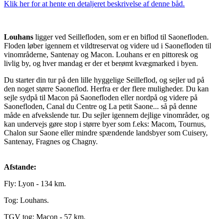
Klik her for at hente en detaljeret beskrivelse af denne båd.
Louhans
ligger ved Seillefloden, som er en biflod til Saonefloden.
Floden løber igennem et vildtreservat og videre ud i Saonefloden til
vinområderne, Santenay og Macon. Louhans er en pittoresk og
livlig by, og hver mandag er der et berømt kvægmarked i byen.
Du starter din tur på den lille hyggelige Seilleflod, og sejler ud på
den noget større Saoneflod. Herfra er der flere muligheder. Du kan
sejle sydpå til Macon på Saonefloden eller nordpå og videre på
Saonefloden, Canal du Centre og La petit Saone... så på denne
måde en afvekslende tur. Du sejler igennem dejlige vinområder, og
kan undervejs gøre stop i større byer som f.eks: Macom, Tournus,
Chalon sur Saone eller mindre spændende landsbyer som Cuisery,
Santenay, Fragnes og Chagny.
Afstande:
Fly: Lyon - 134 km.
Tog: Louhans.
TGV tog: Macon - 57 km.