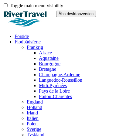
Toggle main menu visibility
Forside
Flodbådsferie
Frankrig
Alsace
Aquataine
Bourgogne
Bretagne
Champagne-Ardenne
Languedoc-Roussillon
Midi-Pyrénées
Pays de la Loire
Poitou-Charentes
England
Holland
Irland
Italien
Polen
Sverige
Tyskland