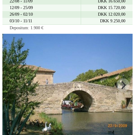
22/08 - 11/09
DKK 16.650,00
12/09 - 25/09
DKK 15.720,00
26/09 - 02/10
DKK 12.020,00
03/10 - 11/11
DKK 9.250,00
Depositum: 1.900 €