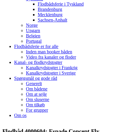
Flodbådsferie i Tyskland
Brandenburg
Mecklenburg
Sachsen-Anhalt
Norge
Ungarn
Belgien
Portugal
Flodbådsferie er for alle
Inden man booker båden
Video fra kanaler og floder
Kanal- og flodkrydstogter
Kanalkrydstogter i Frankrig
Kanalkrydstogter i Sverige
Spørgsmål og gode råd
Generelt
Om bådene
Om at sejle
Om sluserne
Om tilkøb
For grupper
Om os
Flodbåd 4000604: Espade Concept Fly