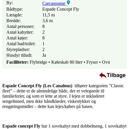
By:
Carcassonne
Bådtype:
Espade Concept Fly
Længde:
11,5 m
Bredde:
3,6 m
Antal personer:
8
Antal kahytter:
2
Antal køjer:
8
Antal bad/toilet:
1
Styrepladser:
2
Husdyr tilladt:
Ja
Facilliteter:
Flybridge • Køleskab 80 liter • Fryser • Ovn
Espade Concept Fly (Les Canalous)
tilhører kategorien ”Classic
fleet” – dette er de almindelige både, der er velegnede til
familieferier, og som er lette at styre. I lejen er inkluderet
sengelinned, men ikke håndklæder, viskestykker og
rengøringsmidler – dette kan lejes/købes på basen.
Espade concept Fly
har 1 sovekahyt med dobbeltseng, 1 sovekahyt