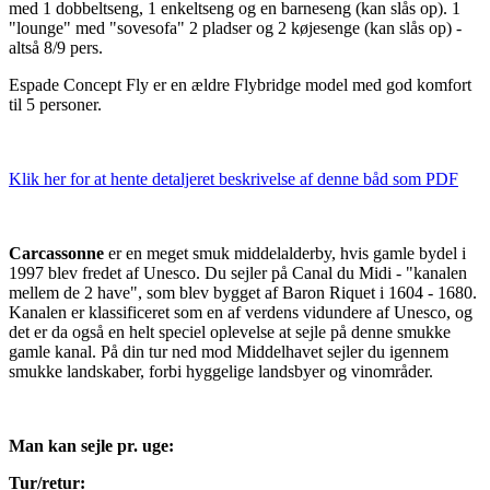
med 1 dobbeltseng, 1 enkeltseng og en barneseng (kan slås op). 1
"lounge" med "sovesofa" 2 pladser og 2 køjesenge (kan slås op) -
altså 8/9 pers.
Espade Concept Fly er en ældre Flybridge model med god komfort
til 5 personer.
Klik her for at hente detaljeret beskrivelse af denne båd som PDF
Carcassonne
er en meget smuk middelalderby, hvis gamle bydel i
1997 blev fredet af Unesco. Du sejler på Canal du Midi - "kanalen
mellem de 2 have", som blev bygget af Baron Riquet i 1604 - 1680.
Kanalen er klassificeret som en af verdens vidundere af Unesco, og
det er da også en helt speciel oplevelse at sejle på denne smukke
gamle kanal. På din tur ned mod Middelhavet sejler du igennem
smukke landskaber, forbi hyggelige landsbyer og vinområder.
Man kan sejle pr. uge:
Tur/retur: