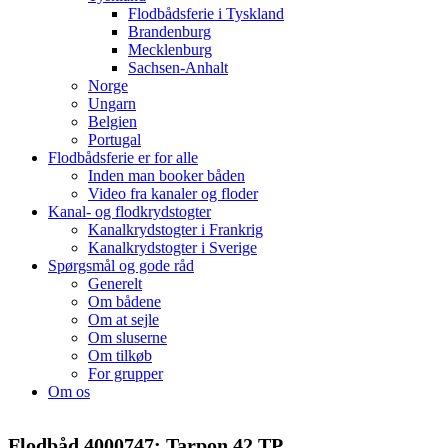
Flodbådsferie i Tyskland
Brandenburg
Mecklenburg
Sachsen-Anhalt
Norge
Ungarn
Belgien
Portugal
Flodbådsferie er for alle
Inden man booker båden
Video fra kanaler og floder
Kanal- og flodkrydstogter
Kanalkrydstogter i Frankrig
Kanalkrydstogter i Sverige
Spørgsmål og gode råd
Generelt
Om bådene
Om at sejle
Om sluserne
Om tilkøb
For grupper
Om os
Flodbåd 4000747: Tarpon 42 TP