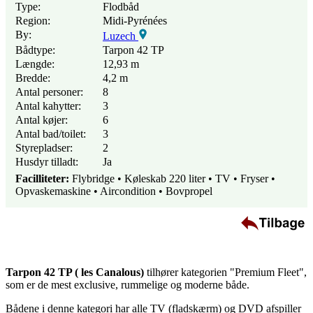
Type:
Flodbåd
Region:
Midi-Pyrénées
By:
Luzech
Bådtype:
Tarpon 42 TP
Længde:
12,93 m
Bredde:
4,2 m
Antal personer:
8
Antal kahytter:
3
Antal køjer:
6
Antal bad/toilet:
3
Styrepladser:
2
Husdyr tilladt:
Ja
Facilliteter:
Flybridge • Køleskab 220 liter • TV • Fryser •
Opvaskemaskine • Aircondition • Bovpropel
Tarpon 42 TP ( les Canalous)
tilhører kategorien "Premium Fleet",
som er de mest exclusive, rummelige og moderne både.
Bådene i denne kategori har alle TV (fladskærm) og DVD afspiller