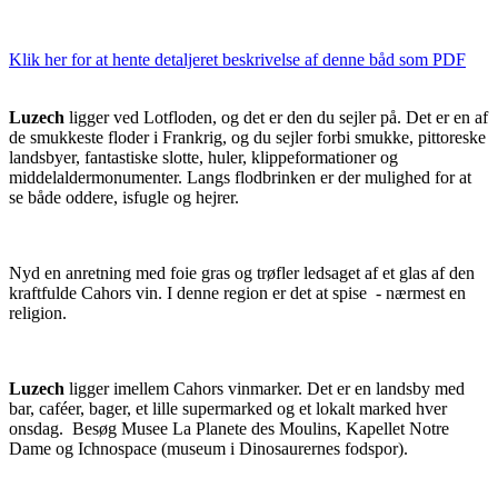
Klik her for at hente detaljeret beskrivelse af denne båd som PDF
Luzech
ligger ved Lotfloden, og det er den du sejler på. Det er en af
de smukkeste floder i Frankrig, og du sejler forbi smukke, pittoreske
landsbyer, fantastiske slotte, huler, klippeformationer og
middelaldermonumenter. Langs flodbrinken er der mulighed for at
se både oddere, isfugle og hejrer.
Nyd en anretning med foie gras og trøfler ledsaget af et glas af den
kraftfulde Cahors vin. I denne region er det at spise - nærmest en
religion.
Luzech
ligger imellem Cahors vinmarker. Det er en landsby med
bar, caféer, bager, et lille supermarked og et lokalt marked hver
onsdag. Besøg Musee La Planete des Moulins, Kapellet Notre
Dame og Ichnospace (museum i Dinosaurernes fodspor).