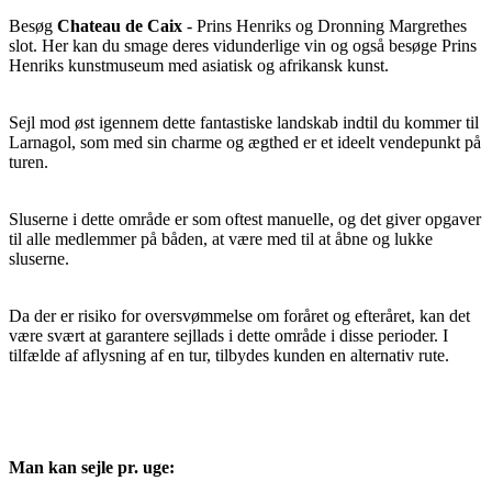
Besøg
Chateau de Caix
- Prins Henriks og Dronning Margrethes
slot. Her kan du smage deres vidunderlige vin og også besøge Prins
Henriks kunstmuseum med asiatisk og afrikansk kunst.
Sejl mod øst igennem dette fantastiske landskab indtil du kommer til
Larnagol, som med sin charme og ægthed er et ideelt vendepunkt på
turen.
Sluserne i dette område er som oftest manuelle, og det giver opgaver
til alle medlemmer på båden, at være med til at åbne og lukke
sluserne.
Da der er risiko for oversvømmelse om foråret og efteråret, kan det
være svært at garantere sejllads i dette område i disse perioder. I
tilfælde af aflysning af en tur, tilbydes kunden en alternativ rute.
Man kan sejle pr. uge: