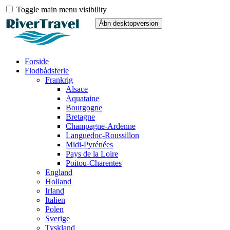
Toggle main menu visibility
Forside
Flodbådsferie
Frankrig
Alsace
Aquataine
Bourgogne
Bretagne
Champagne-Ardenne
Languedoc-Roussillon
Midi-Pyrénées
Pays de la Loire
Poitou-Charentes
England
Holland
Irland
Italien
Polen
Sverige
Tyskland