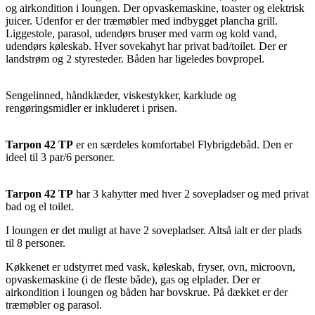
og airkondition i loungen. Der opvaskemaskine, toaster og elektrisk
juicer. Udenfor er der træmøbler med indbygget plancha grill.
Liggestole, parasol, udendørs bruser med varm og kold vand,
udendørs køleskab. Hver sovekahyt har privat bad/toilet. Der er
landstrøm og 2 styresteder. Båden har ligeledes bovpropel.
Sengelinned, håndklæder, viskestykker, karklude og
rengøringsmidler er inkluderet i prisen.
Tarpon 42 TP
er en særdeles komfortabel Flybrigdebåd. Den er
ideel til 3 par/6 personer.
Tarpon 42 TP
har 3 kahytter med hver 2 sovepladser og med privat
bad og el toilet.
I loungen er det muligt at have 2 sovepladser. Altså ialt er der plads
til 8 personer.
Køkkenet er udstyrret med vask, køleskab, fryser, ovn, microovn,
opvaskemaskine (i de fleste både), gas og elplader. Der er
airkondition i loungen og båden har bovskrue. På dækket er der
træmøbler og parasol.